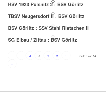
HSV 1923 Pulsnitz 2 : BSV Görlitz
TBSV Neugersdorf II : BSV Görlitz
BSV Görlitz : SSV Stahl Rietschen II
SG Eibau / Zittau : BSV Görlitz
‹
1
2
4
5
›
3
Seite 3 von 14
»