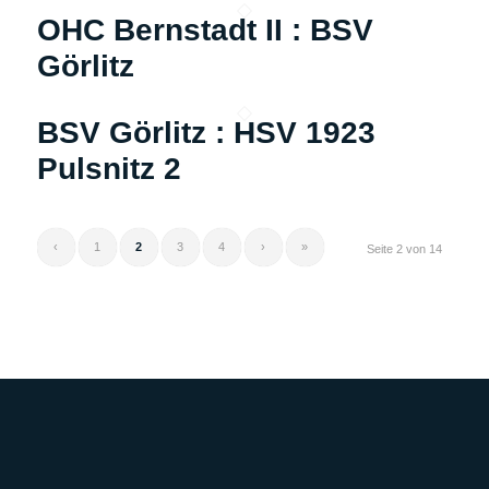
OHC Bernstadt II : BSV
Görlitz
BSV Görlitz : HSV 1923
Pulsnitz 2
‹
1
2
3
4
›
»
Seite 2 von 14