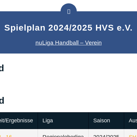
Spielplan 2024/2025 HVS e.V.
nuLiga Handball – Verein
d
d
it/Ergebnisse
Liga
Saison
Aus
 - 16
Regionaloberliga
2024/2025
SH