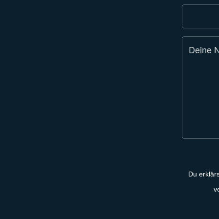
Du erklär
v