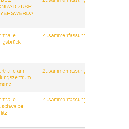
ONRAD ZUSE"
YERSWERDA
rthalle
Zusammenfassung
igsbrück
rthalle am
Zusammenfassung
dungszentrum
menz
rthalle
Zusammenfassung
uschwalde
litz