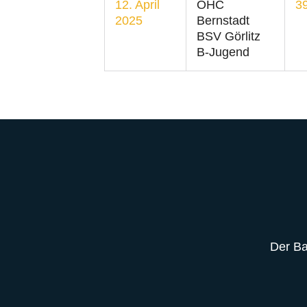
12. April
OHC
39
2025
Bernstadt
BSV Görlitz
B-Jugend
Der Bal