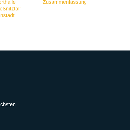
rthalle
Zusammenfassung
ießnitztal"
nstadt
lichsten