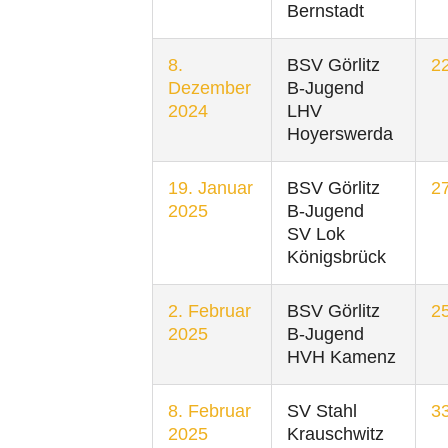
Bernstadt
8.
BSV Görlitz
22
Dezember
B-Jugend
2024
LHV
Hoyerswerda
19. Januar
BSV Görlitz
27
2025
B-Jugend
SV Lok
Königsbrück
2. Februar
BSV Görlitz
25
2025
B-Jugend
HVH Kamenz
8. Februar
SV Stahl
33
2025
Krauschwitz