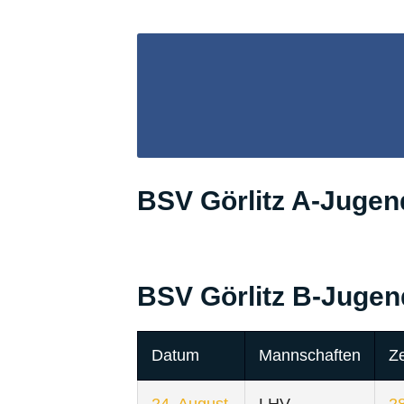
BSV Görlitz A-Jugen
BSV Görlitz B-Jugen
Datum
Mannschaften
Ze
24. August
LHV
28