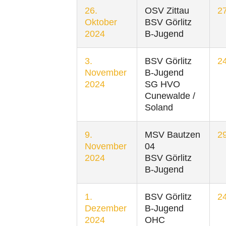
26.
OSV Zittau
27
Oktober
BSV Görlitz
2024
B-Jugend
3.
BSV Görlitz
24
November
B-Jugend
2024
SG HVO
Cunewalde /
Soland
9.
MSV Bautzen
29
November
04
2024
BSV Görlitz
B-Jugend
1.
BSV Görlitz
24
Dezember
B-Jugend
2024
OHC