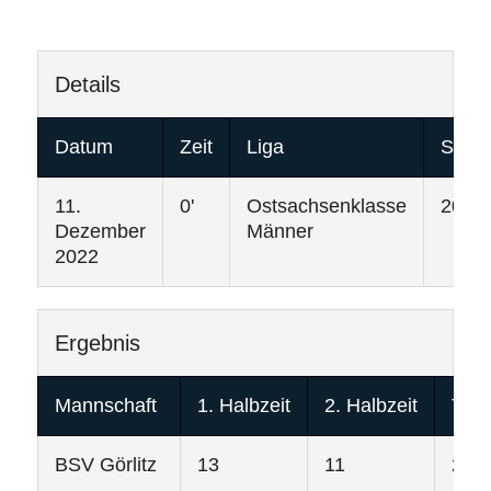
Details
Datum
Zeit
Liga
Saiso
11.
0'
Ostsachsenklasse
2022
Dezember
Männer
2022
Ergebnis
Mannschaft
1. Halbzeit
2. Halbzeit
Tore
BSV Görlitz
13
11
24