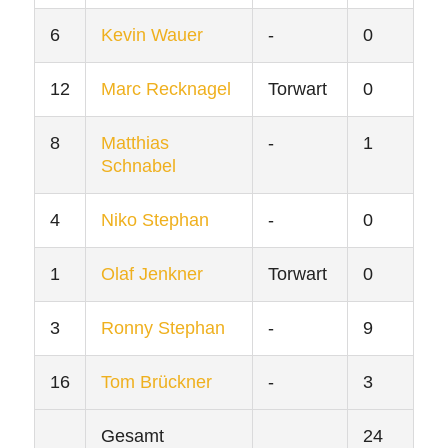
6
Kevin Wauer
-
0
12
Marc Recknagel
Torwart
0
8
Matthias
-
1
Schnabel
4
Niko Stephan
-
0
1
Olaf Jenkner
Torwart
0
3
Ronny Stephan
-
9
16
Tom Brückner
-
3
Gesamt
24