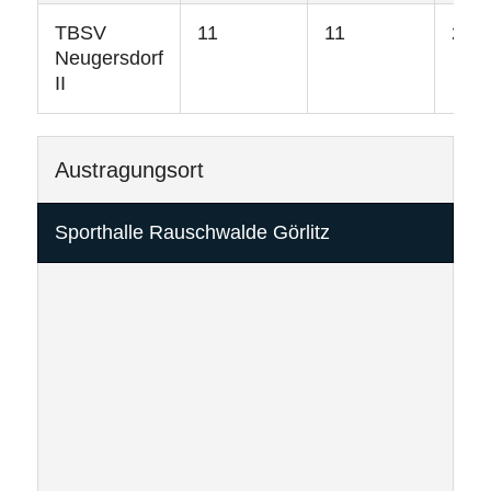
TBSV
11
11
22
Neugersdorf
II
Austragungsort
Sporthalle Rauschwalde Görlitz