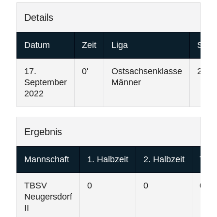
Details
Datum
Zeit
Liga
Sais
17.
0'
Ostsachsenklasse
2022
September
Männer
2022
Ergebnis
Mannschaft
1. Halbzeit
2. Halbzeit
Tore
TBSV
0
0
0
Neugersdorf
II