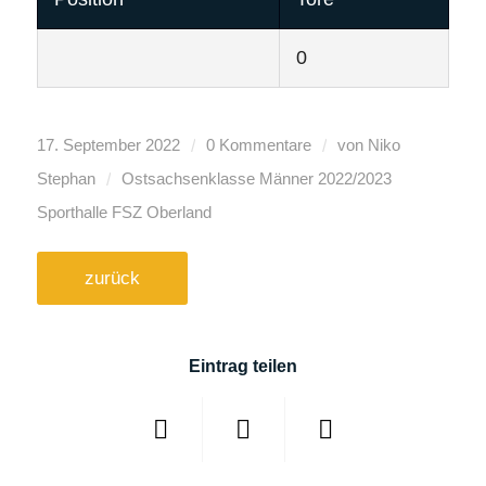
0
/
/
17. September 2022
0 Kommentare
von
Niko
/
Stephan
Ostsachsenklasse Männer
2022/2023
Sporthalle FSZ Oberland
zurück
Eintrag teilen