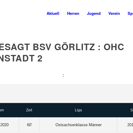
Aktuell
Herren
Jugend
Verein
Spi
ESAGT BSV GÖRLITZ : OHC
NSTADT 2
:
s
um
Zeit
Liga
S
 2020
60'
Ostsachsenklasse Männer
20