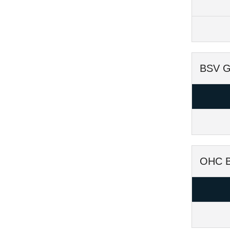
BSV Gö
OHC Be