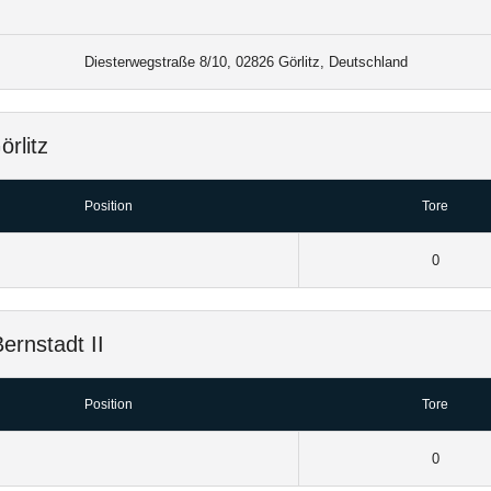
Diesterwegstraße 8/10, 02826 Görlitz, Deutschland
rlitz
Position
Tore
0
rnstadt II
Position
Tore
0