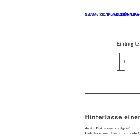
/
3. MAI 2020
0 KOMMENTAR
OSTSACHSENKLASSE MÄNNER
2
Eintrag te
Hinterlasse ein
An der Diskussion beteiligen?
Hinterlasse uns deinen Kommentar!