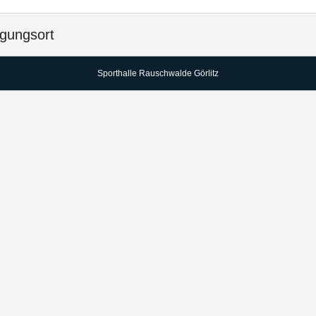
gungsort
Sporthalle Rauschwalde Görlitz