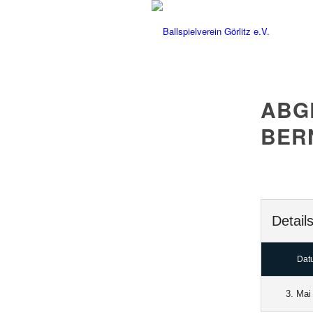
ABG
BER
Detail
Dat
3. Mai