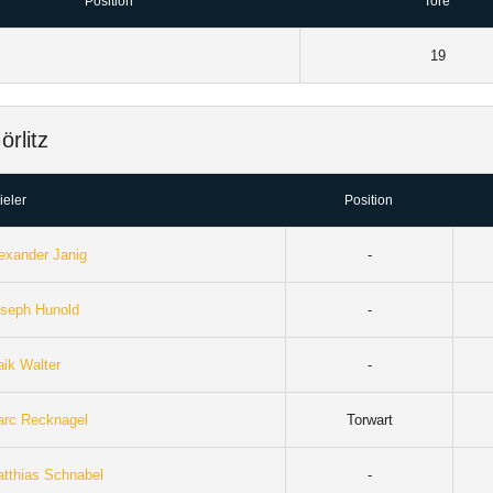
Position
Tore
19
rlitz
ieler
Position
exander Janig
-
seph Hunold
-
ik Walter
-
rc Recknagel
Torwart
tthias Schnabel
-