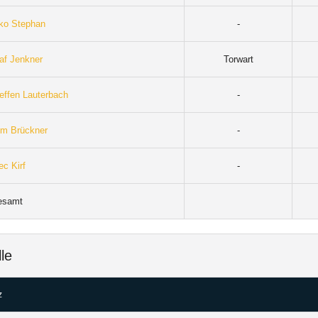
ko Stephan
-
af Jenkner
Torwart
effen Lauterbach
-
m Brückner
-
ec Kirf
-
esamt
lle
z