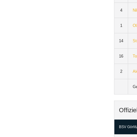
4
Ni
1
Ol
14
St
16
To
2
Al
G
Offizie
BSV Görlit