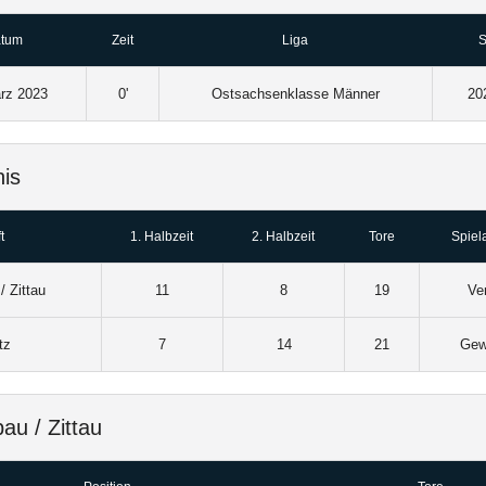
tum
Zeit
Liga
S
rz 2023
0'
Ostsachsenklasse Männer
20
is
t
1. Halbzeit
2. Halbzeit
Tore
Spiel
/ Zittau
11
8
19
Ve
tz
7
14
21
Gew
au / Zittau