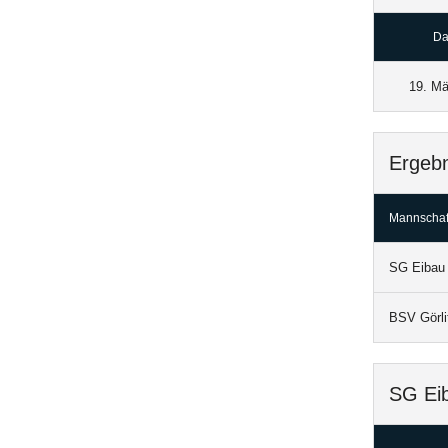
Da
19. Mä
Ergebn
Mannschaf
SG Eibau 
BSV Görli
SG Eib