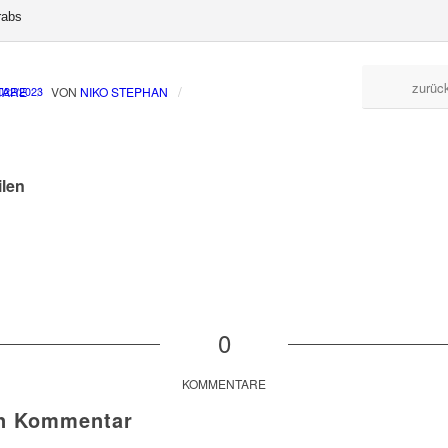
rabs
zurüc
/
/
TARE
VON
NIKO STEPHAN
022/2023
ilen
0
KOMMENTARE
en Kommentar