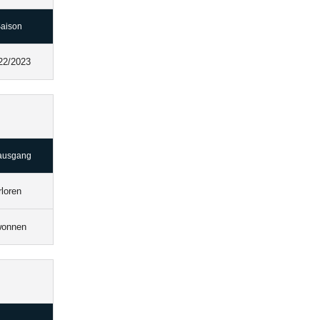
aison
22/2023
ausgang
rloren
onnen