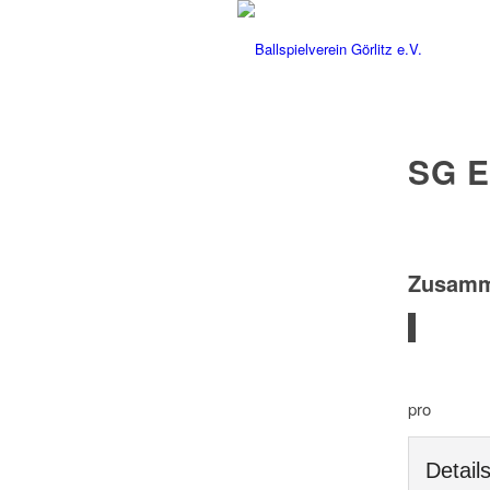
SG E
Zusamm
pro
Detail