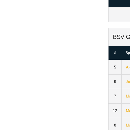
BSV Gö
#
Sp
5
Al
9
Jo
7
Ma
12
Ma
8
Ma