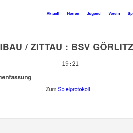
Aktuell
Herren
Jugend
Verein
Spi
IBAU / ZITTAU : BSV GÖRLIT
19
21
:
enfassung
Zum
Spielprotokoll
s