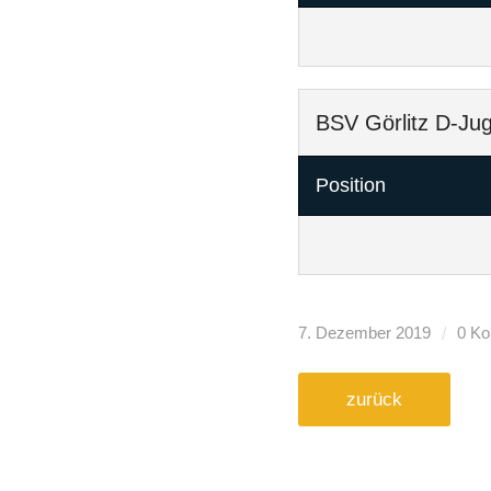
BSV Görlitz D-Ju
Position
/
7. Dezember 2019
0 K
zurück