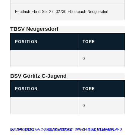
Friedrich-Ebert-Str. 27, 02730 Ebersbach-Neugersdorf
TBSV Neugersdorf
POSITION
TORE
0
BSV Görlitz C-Jugend
POSITION
TORE
0
/
/
/
25. APRIL 2021
0 KOMMENTARE
VON
NIKO STEPHAN
OSTSACHSENLIGA C-JUGEND
2020/2021
SPORTHALLE FSZ OBERLAND