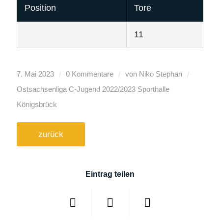
Position
Tore
11
/
/
/
7. Mai 2023
0 Kommentare
von
Niko Stephan
Ostsachsenliga C-Jugend
2022/2023
Sporthalle
Königsbrück
zurück
Eintrag teilen