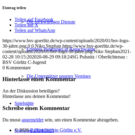
Eintrag teilen
Teilen auf Facebook
Die rückwärtigen Dienste
Teilen auf X
Teilen auf WhatsApp
https://www.bsv-goerlitz.de/wp-content/uploads/2020/01/bsv-logo-
30-jahre.png
0
0
Niko Stephan
https://www.bsv-goerlitz.de/wp-
Erlebnis Punktspiel in Rauschwalde
content/uploads/2020/01/bsv-logo-30-jahre.png
Niko Stephan
2021-
02-28 10:15:20
2020-08-29 09:18:24
SG Pulsnitz / Oberlichtenau :
BSV Görlitz C-Jugend
0
Kommentare
Die Unterstützer unseres Vereines
Hinterlasse einen Kommentar
An der Diskussion beteiligen?
Hinterlasse uns deinen Kommentar!
Spielstätte
Schreibe einen Kommentar
Du musst
angemeldet
sein, um einen Kommentar abzugeben.
© 2026
Ballspielverein Görlitz e.V.
Spielplan 2024/2025