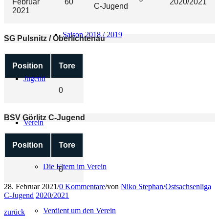
Februar
60'
2020/2021
C-Jugend
2021
Saison 2018 / 2019
SG Pulsnitz / Oberlichtenau
Position
Tore
Jugend
0
BSV Görlitz C-Jugend
Verein
Position
Tore
Die Eltern im Verein
0
28. Februar 2021
/
0 Kommentare
/
von
Niko Stephan
/
Ostsachsenliga
C-Jugend
2020/2021
Verdient um den Verein
zurück