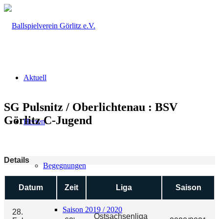
Aktuell
SG Pulsnitz / Oberlichtenau : BSV
Görlitz C-Jugend
Herren
Details
Begegnungen
Datum
Zeit
Liga
Saison
Saison 2019 / 2020
28.
Ostsachsenliga