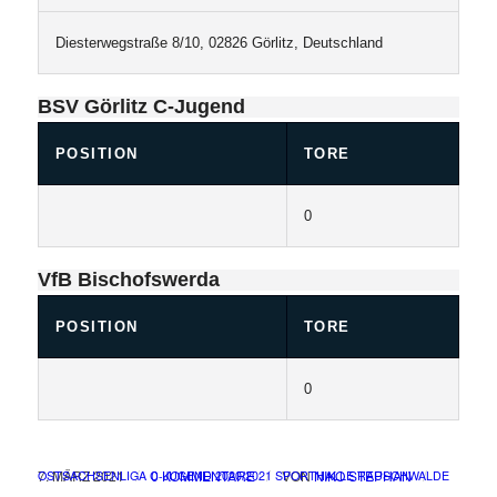
Diesterwegstraße 8/10, 02826 Görlitz, Deutschland
BSV Görlitz C-Jugend
POSITION
TORE
0
VfB Bischofswerda
POSITION
TORE
0
/
/
/
7. MÄRZ 2021
0 KOMMENTARE
VON
NIKO STEPHAN
OSTSACHSENLIGA C-JUGEND
2020/2021
SPORTHALLE RAUSCHWALDE