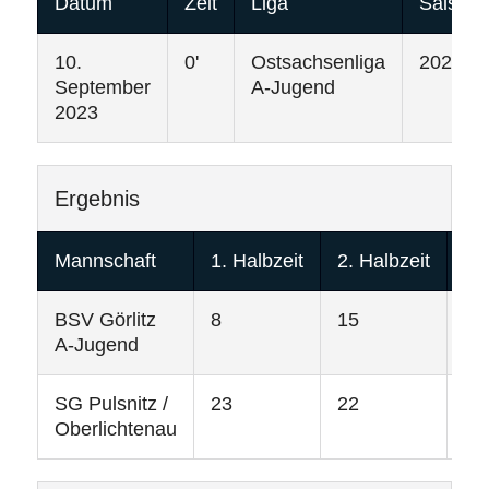
Datum
Zeit
Liga
Saison
10.
0'
Ostsachsenliga
2023/2
September
A-Jugend
2023
Ergebnis
Mannschaft
1. Halbzeit
2. Halbzeit
To
BSV Görlitz
8
15
23
A-Jugend
SG Pulsnitz /
23
22
45
Oberlichtenau