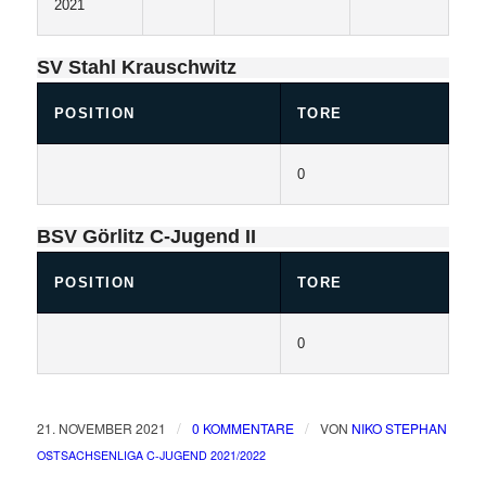
2021
SV Stahl Krauschwitz
POSITION
TORE
0
BSV Görlitz C-Jugend II
POSITION
TORE
0
/
/
21. NOVEMBER 2021
0 KOMMENTARE
VON
NIKO STEPHAN
/
OSTSACHSENLIGA C-JUGEND
2021/2022