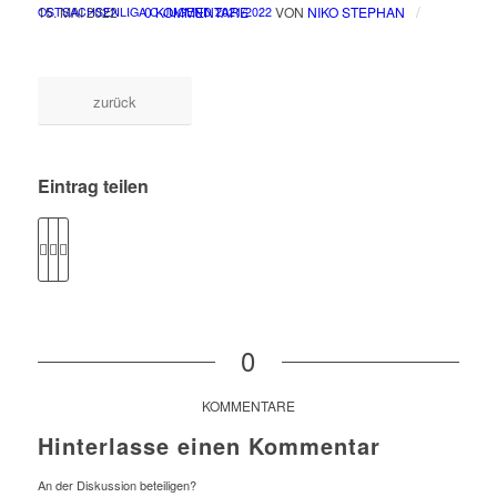
/
/
/
15. MAI 2022
0 KOMMENTARE
VON
NIKO STEPHAN
OSTSACHSENLIGA C-JUGEND
2021/2022
zurück
Eintrag teilen
0
KOMMENTARE
Hinterlasse einen Kommentar
An der Diskussion beteiligen?