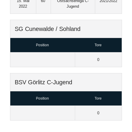
15. Mai
60'
Ostsachsenliga C-
2021/2022
2022
Jugend
SG Cunewalde / Sohland
Position
Tore
0
BSV Görlitz C-Jugend
Position
Tore
0