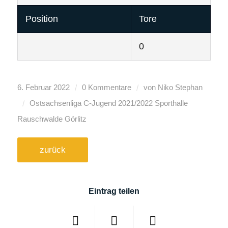
Position
Tore
0
/
/
6. Februar 2022
0 Kommentare
von
Niko Stephan
/
Ostsachsenliga C-Jugend
2021/2022
Sporthalle
Rauschwalde Görlitz
zurück
Eintrag teilen