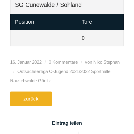
SG Cunewalde / Sohland
Position
Tore
0
/
/
16. Januar 2022
0 Kommentare
von
Niko Stephan
/
Ostsachsenliga C-Jugend
2021/2022
Sporthalle
Rauschwalde Görlitz
zurück
Eintrag teilen