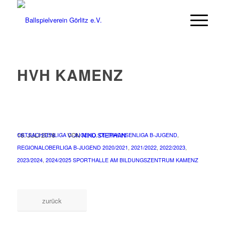
HVH KAMENZ
/
/
18. JULI 2018
VON
NIKO STEPHAN
OSTSACHSENLIGA C-JUGEND
,
OSTSACHSENLIGA B-JUGEND
,
REGIONALOBERLIGA B-JUGEND
2020/2021
,
2021/2022
,
2022/2023
,
2023/2024
,
2024/2025
SPORTHALLE AM BILDUNGSZENTRUM KAMENZ
zurück