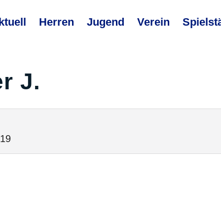
ktuell
Herren
Jugend
Verein
Spielst
r J.
019