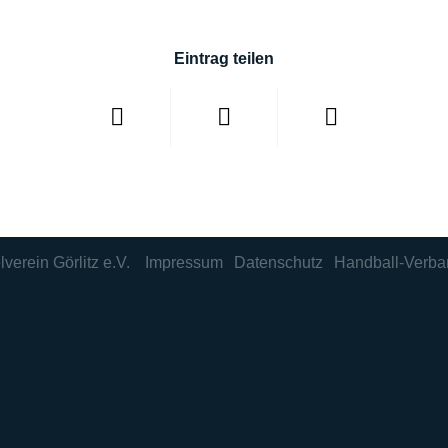
Eintrag teilen
lverein Görlitz e.V.
Impressum
Datenschutz
Handball-Verba