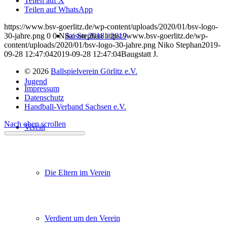
Teilen auf X
Teilen auf WhatsApp
https://www.bsv-goerlitz.de/wp-content/uploads/2020/01/bsv-logo-
Saison 2018 / 2019
30-jahre.png
0
0
Niko Stephan
https://www.bsv-goerlitz.de/wp-
content/uploads/2020/01/bsv-logo-30-jahre.png
Niko Stephan
2019-
09-28 12:47:04
2019-09-28 12:47:04
Baugstatt J.
© 2026
Ballspielverein Görlitz e.V.
Jugend
Impressum
Datenschutz
Handball-Verband Sachsen e.V.
Nach oben scrollen
Verein
Die Eltern im Verein
Verdient um den Verein